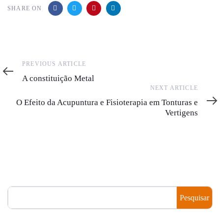
SHARE ON
Previous
PREVIOUS ARTICLE
Article
A constituição Metal
Next
NEXT ARTICLE
Article
O Efeito da Acupuntura e Fisioterapia em Tonturas e
Vertigens
Pesquisar