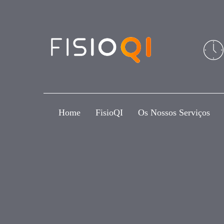
Skip
Skip
links
to
primary
navigation
Skip
to
content
Home
FisioQI
Os Nossos Serviços