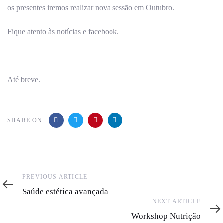
os presentes iremos realizar nova sessão em Outubro.
Fique atento às notícias e facebook.
Até breve.
SHARE ON
Previous
PREVIOUS ARTICLE
Article
Saúde estética avançada
Next
NEXT ARTICLE
Article
Workshop Nutrição