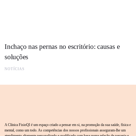
Inchaço nas pernas no escritório: causas e
soluções
NOTÍCIAS
A Clínica FisioQI é um espaço criado a pensar em si, na promoção da sua saúde, física e
mental, como um todo. As competências dos nossos profissionais asseguram-lhe um
atendimento altamente personalizado e qualificado com base numa relação de parceria e