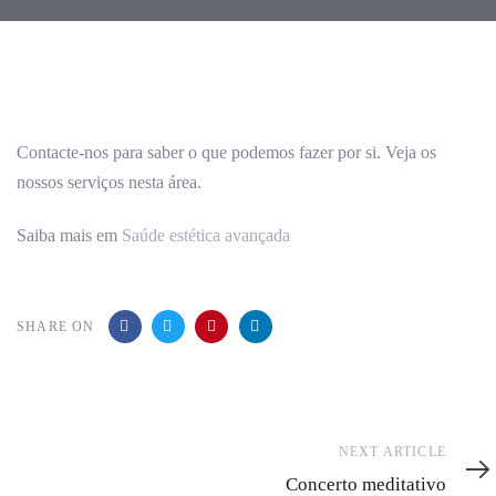
Post
navigation
Contacte-nos para saber o que podemos fazer por si. Veja os
nossos serviços nesta área.
Saiba mais em
Saúde estética avançada
SHARE ON
Next
NEXT ARTICLE
Article
Concerto meditativo