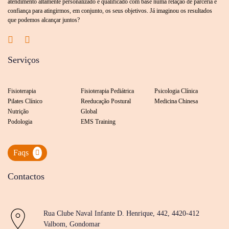
atendimento altamente personalizado e qualificado com base numa relação de parceria e
confiança para atingirmos, em conjunto, os seus objetivos. Já imaginou os resultados
que podemos alcançar juntos?
Serviços
Fisioterapia
Fisioterapia Pediátrica
Psicologia Clínica
Pilates Clínico
Reeducação Postural
Medicina Chinesa
Nutrição
Global
Podologia
EMS Training
Faqs
Contactos
Rua Clube Naval Infante D. Henrique, 442, 4420-412
Valbom, Gondomar