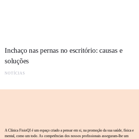
Inchaço nas pernas no escritório: causas e
soluções
NOTÍCIAS
A Clínica FisioQI é um espaço criado a pensar em si, na promoção da sua saúde, física e
mental, como um todo. As competências dos nossos profissionais asseguram-lhe um