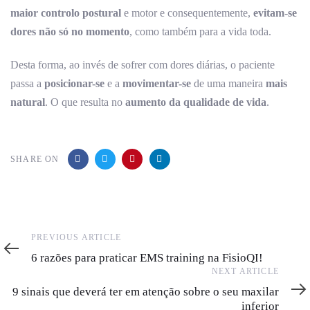
maior controlo postural
e motor e consequentemente,
evitam-se
dores não só no momento
, como também para a vida toda.
Desta forma, ao invés de sofrer com dores diárias, o paciente
passa a
posicionar-se
e a
movimentar-se
de uma maneira
mais
natural
. O que resulta no
aumento da qualidade de vida
.
SHARE ON
Previous
PREVIOUS ARTICLE
Article
6 razões para praticar EMS training na FisioQI!
Next
NEXT ARTICLE
Article
9 sinais que deverá ter em atenção sobre o seu maxilar
inferior