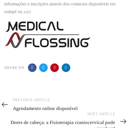
informações e inscrições através dos contactos disponíveis em
rodapé ou
aqui
SHARE ON
Previous
PREVIOUS ARTICLE
Article
Agendamento online disponível
Next
NEXT ARTICLE
Article
Dores de cabeça: a Fisioterapia craniocervical pode