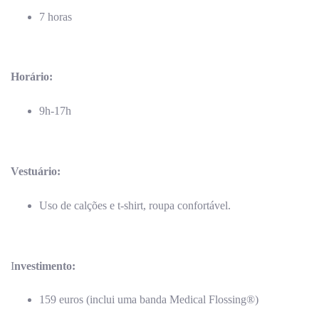
7 horas
Horário:
9h-17h
Vestuário:
Uso de calções e t-shirt, roupa confortável.
I
nvestimento:
159 euros (inclui uma banda Medical Flossing®)