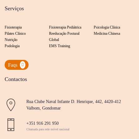
Serviços
Fisioterapia
Fisioterapia Pediátrica
Psicologia Clínica
Pilates Clínico
Reeducação Postural
Medicina Chinesa
Nutrição
Global
Podologia
EMS Training
Faqs
Contactos
Rua Clube Naval Infante D. Henrique, 442, 4420-412
Valbom, Gondomar
+351 916 291 950
Chamada para rede móvel nacional