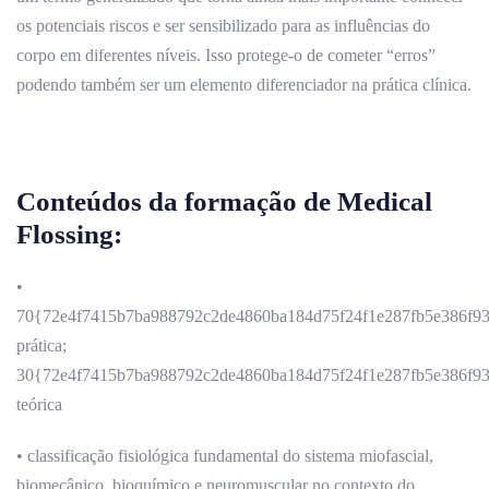
os potenciais riscos e ser sensibilizado para as influências do
corpo em diferentes níveis. Isso protege-o de cometer “erros”
podendo também ser um elemento diferenciador na prática clínica.
Conteúdos da formação de Medical
Flossing:
•
70{72e4f7415b7ba988792c2de4860ba184d75f24f1e287fb5e386f9
prática;
30{72e4f7415b7ba988792c2de4860ba184d75f24f1e287fb5e386f9
teórica
• classificação fisiológica fundamental do sistema miofascial,
biomecânico, bioquímico e neuromuscular no contexto do