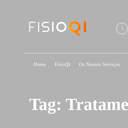
Skip
Skip
links
to
primary
navigation
Skip
to
content
Home
FisioQI
Os Nossos Serviços
Tag: Tratam