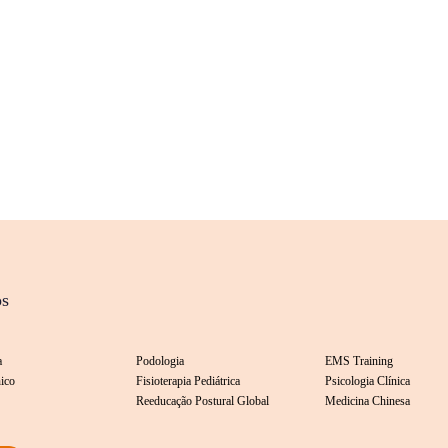
os
a
Podologia
EMS Training
nico
Fisioterapia Pediátrica
Psicologia Clínica
Reeducação Postural Global
Medicina Chinesa