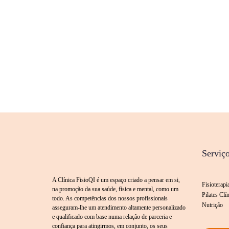
Serviç
A Clínica FisioQI é um espaço criado a pensar em si,
Fisioterapi
na promoção da sua saúde, física e mental, como um
Pilates Clí
todo. As competências dos nossos profissionais
Nutrição
asseguram-lhe um atendimento altamente personalizado
e qualificado com base numa relação de parceria e
confiança para atingirmos, em conjunto, os seus