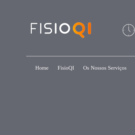
Skip
Skip
links
to
primary
navigation
Skip
to
content
Home
FisioQI
Os Nossos Serviços