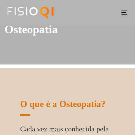
Skip
Skip
links
to
Tog
primary
navi
Osteopatia
navigation
Skip
to
content
O que é a Osteopatia?
Cada vez mais conhecida pela