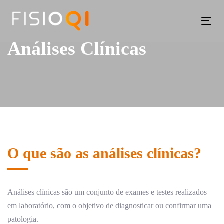
Skip
Skip
links
to
Tog
primary
navi
Análises Clínicas
navigation
Skip
to
content
O que são as análises clínicas?
Análises clínicas são um conjunto de exames e testes realizados
em laboratório, com o objetivo de diagnosticar ou confirmar uma
patologia.