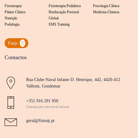
Fisioterapia
Fisioterapia Pediátrica
Psicologia Clínica
Pilates Clínico
Reeducação Postural
Medicina Chinesa
Nutrição
Global
Podologia
EMS Training
Faqs
Contactos
Rua Clube Naval Infante D. Henrique, 442, 4420-412
Valbom, Gondomar
+351 916 291 950
Chamada para rede móvel nacional
geral@fisioqi.pt