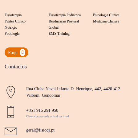
Fisioterapia
Fisioterapia Pediátrica
Psicologia Clínica
Pilates Clínico
Reeducação Postural
Medicina Chinesa
Nutrição
Global
Podologia
EMS Training
Faqs
Contactos
Rua Clube Naval Infante D. Henrique, 442, 4420-412
Valbom, Gondomar
+351 916 291 950
Chamada para rede móvel nacional
geral@fisioqi.pt