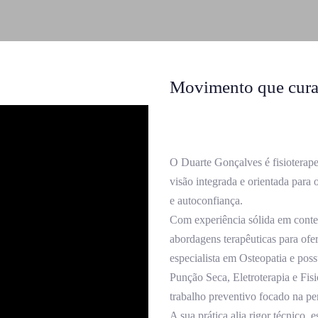
Movimento que cura,
O Duarte Gonçalves é fisioterape
visão integrada e orientada par
e autoconfiança.
Com experiência sólida em contex
abordagens terapêuticas para ofe
especialista em Osteopatia e poss
Punção Seca, Eletroterapia e Fis
trabalho preventivo focado na pe
A sua prática alia rigor técnico, 