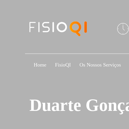
Skip
Skip
links
to
primary
navigation
Skip
to
content
Home
FisioQI
Os Nossos Serviços
Duarte Gonça