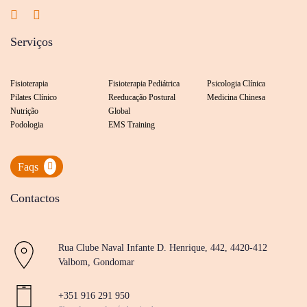
Serviços
Fisioterapia
Fisioterapia Pediátrica
Psicologia Clínica
Pilates Clínico
Reeducação Postural
Medicina Chinesa
Nutrição
Global
Podologia
EMS Training
Faqs
Contactos
Rua Clube Naval Infante D. Henrique, 442, 4420-412
Valbom, Gondomar
+351 916 291 950