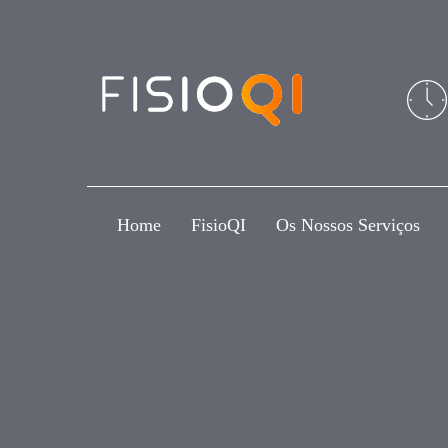
Skip
Skip
links
to
primary
navigation
Skip
to
content
Home
FisioQI
Os Nossos Serviços