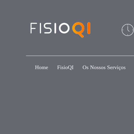
Skip
Skip
links
to
primary
navigation
Skip
to
content
Home
FisioQI
Os Nossos Serviços