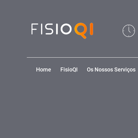
Skip
Skip
links
to
primary
navigation
Skip
to
content
Home
FisioQI
Os Nossos Serviços