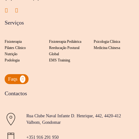
Serviços
Fisioterapia
Fisioterapia Pediátrica
Psicologia Clínica
Pilates Clínico
Reeducação Postural
Medicina Chinesa
Nutrição
Global
Podologia
EMS Training
Faqs
Contactos
Rua Clube Naval Infante D. Henrique, 442, 4420-412
Valbom, Gondomar
+351 916 291 950