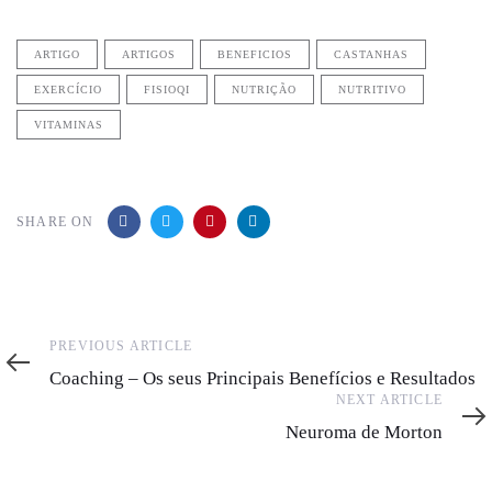
ARTIGO
ARTIGOS
BENEFICIOS
CASTANHAS
EXERCÍCIO
FISIOQI
NUTRIÇÃO
NUTRITIVO
VITAMINAS
SHARE ON
Previous
PREVIOUS ARTICLE
Article
Coaching – Os seus Principais Benefícios e Resultados
Next
NEXT ARTICLE
Article
Neuroma de Morton